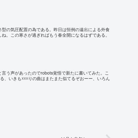
。冬型の気圧配置の為である。昨日は恒例の遠出による外食
しね。この寒さが過ぎればもう春全開になるはずである。
う声があったのでrobots覚悟で新たに書いてみた。こ
る、いきも☓☓☓りの曲はまたまた似てるぞおーー、いろん