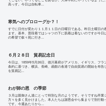
高っす。今日は自転車...
寒気へのプロローグか？！
すでに日付が変わり１１月１１日の日曜日である。昨日土曜日の
ます。基本、普段着ではシャツの下に肌着は着ないのですが今日
の希望で叙々苑に行き...
６月２８日 貿易記念日
今日は、1859年5月26日、徳川幕府がアメリカ、イギリス、フ
条約に基づき、横浜、長崎、函館の各港で自由貿易の開始を布告し
を貿易記...
わが師の恩 の季節
３月は親御さん達にとって特別な月のようです。そうですね卒業
方々を多く見かけました。本人たちは謝恩会やら集まりで別行動
です。今週あたりから...