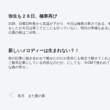
弥生も２８日、極寒再び
3/28、日曜日昨夜から気温が下がり、今日は極寒の寒さである
をしたが今日は寒くてどこにも行っていない。明日の準備もある
公園の桜は二分咲...
新しいメロディーは生まれない？！
前の記事に抱き合わせで載せたのだが意外にも独立で載せてくれと言
こ数年記事にしている内容なのだが。にしても、今CMで使われて
な曲の寄せ...
長月 まだ夏の夜