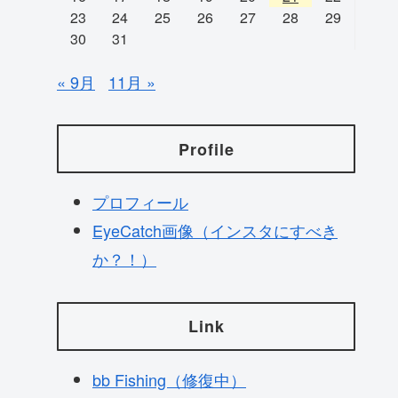
23
24
25
26
27
28
29
30
31
« 9月
11月 »
Profile
プロフィール
EyeCatch画像（インスタにすべき
か？！）
Link
bb Fishing（修復中）