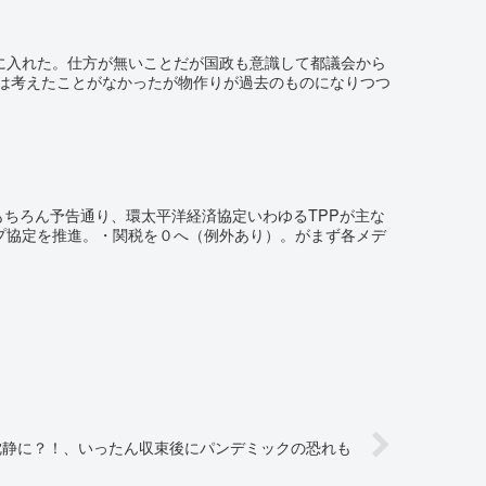
に入れた。仕方が無いことだが国政も意識して都議会から
には考えたことがなかったが物作りが過去のものになりつつ
もちろん予告通り、環太平洋経済協定いわゆるTPPが主な
プ協定を推進。・関税を０へ（例外あり）。がまず各メデ
沈静に？！、いったん収束後にパンデミックの恐れも