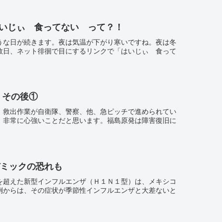
はいじぃ 食ってない って？！
うな日が続きます。夜は気温が下がり寒いですね。夜は冬
数日、ネット徘徊で目にするリンクで「はいじぃ 食って
 その後①
、救出作業が自衛隊、警察、他、急ピッチで進められてい
。非常に心強いことだと思います。福島原発は障害復旧に
ミックの恐れも
を超えた新型インフルエンザ（Ｈ１Ｎ１型）は、メキシコ
例からは、その症状が季節性インフルエンザと大差ないと