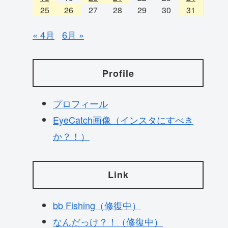
25
26
27
28
29
30
31
« 4月
6月 »
Profile
プロフィール
EyeCatch画像（インスタにすべき
か？！）
Link
bb Fishing（修復中）
なんだっけ？！（修復中）