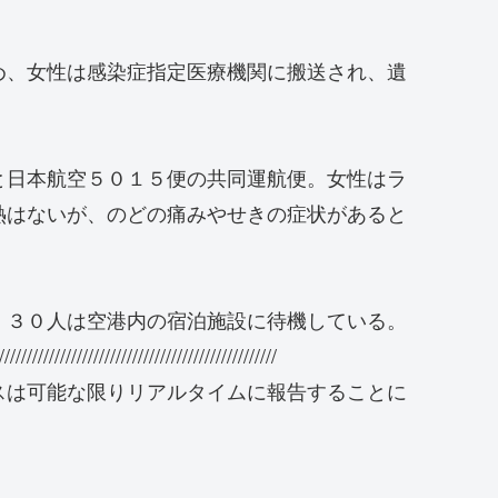
め、女性は感染症指定医療機関に搬送され、遺
と日本航空５０１５便の共同運航便。女性はラ
熱はないが、のどの痛みやせきの症状があると
、３０人は空港内の宿泊施設に待機している。
//////////////////////////////////////////////////
スは可能な限りリアルタイムに報告することに