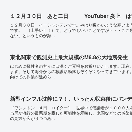
１２月３０日 あと二日 YouTuber 炎上 
１２月３０日 イーシャンテンです。やはり暖かいような寒いよ
です。 （上手い！！）で、どうでもいいことですが・・・ここ
ない」というものが頻...
東北関東で観測史上最大規模のM8.8の大地震発生
はじめに犠牲者の方々には深くご冥福をお祈りいたします。現在
ます。そして海外からの救護活動隊もぞくぞくやってきています
向けての作業が進めら...
新型インフル沈静に？！、いったん収束後にパンデ
［ワシントン ４日 ロイター］ 世界中で感染者が１０００人
当局が流行の最悪期を脱した可能性を示唆し、米国などでの感染
の見方が広がりつつあ...