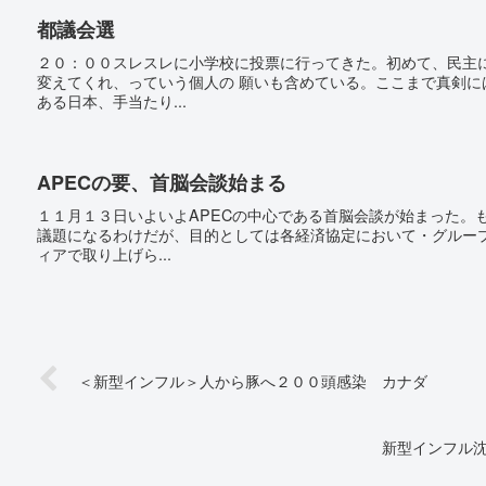
都議会選
２０：００スレスレに小学校に投票に行ってきた。初めて、民主
変えてくれ、っていう個人の 願いも含めている。ここまで真剣
ある日本、手当たり...
APECの要、首脳会談始まる
１１月１３日いよいよAPECの中心である首脳会談が始まった。
議題になるわけだが、目的としては各経済協定において・グルー
ィアで取り上げら...
＜新型インフル＞人から豚へ２００頭感染 カナダ
新型インフル