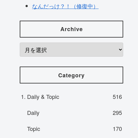
なんだっけ？！（修復中）
Archive
Category
1. Daily & Topic
516
Daily
295
Topic
170