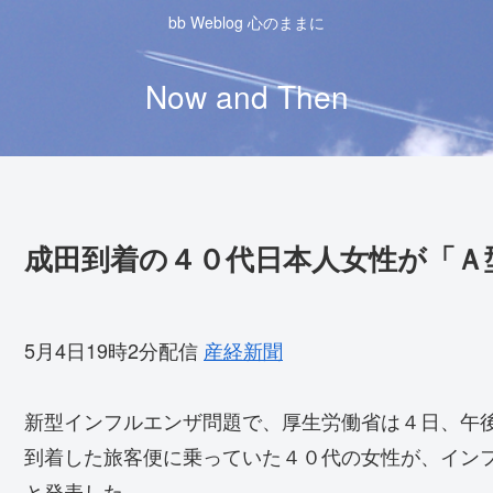
bb Weblog 心のままに
Now and Then
成田到着の４０代日本人女性が「Ａ
5月4日19時2分配信
産経新聞
新型インフルエンザ問題で、厚生労働省は４日、午
到着した旅客便に乗っていた４０代の女性が、イン
と発表した。