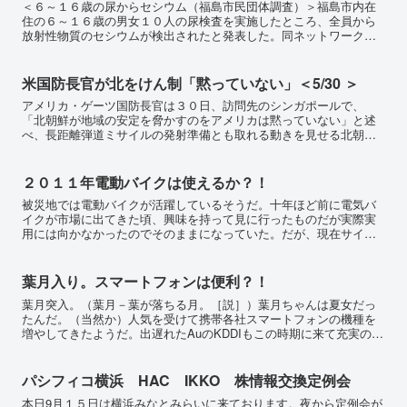
＜６～１６歳の尿からセシウム（福島市民団体調査）＞福島市内在
住の６～１６歳の男女１０人の尿検査を実施したところ、全員から
放射性物質のセシウムが検出されたと発表した。同ネットワークは
「福島市や周辺 の子供たちも内部被ばくしている可能性が高い」...
米国防長官が北をけん制「黙っていない」＜5/30 ＞
アメリカ・ゲーツ国防長官は３０日、訪問先のシンガポールで、
「北朝鮮が地域の安定を脅かすのをアメリカは黙っていない」と述
べ、長距離弾道ミサイルの発射準備とも取れる動きを見せる北朝鮮
を強くけん制した。北朝鮮は２５日に核実験の成功を宣言したほ
か、...
２０１１年電動バイクは使えるか？！
被災地では電動バイクが活躍しているそうだ。十年ほど前に電気バ
イクが市場に出てきた頃、興味を持って見に行ったものだが実際実
用には向かなかったのでそのままになっていた。だが、現在サイト
で見る市販電動バイクは格段に性能アップしていて十分実用に耐
え...
葉月入り。スマートフォンは便利？！
葉月突入。（葉月－葉が落ちる月。［説］）葉月ちゃんは夏女だっ
たんだ。（当然か）人気を受けて携帯各社スマートフォンの機種を
増やしてきたようだ。出遅れたAuのKDDIもこの時期に来て充実のラ
インアップのようである。でもやはりAuはプロモーション...
パシフィコ横浜 HAC IKKO 株情報交換定例会
本日9月１５日は横浜みなとみらいに来ております。夜から定例会が