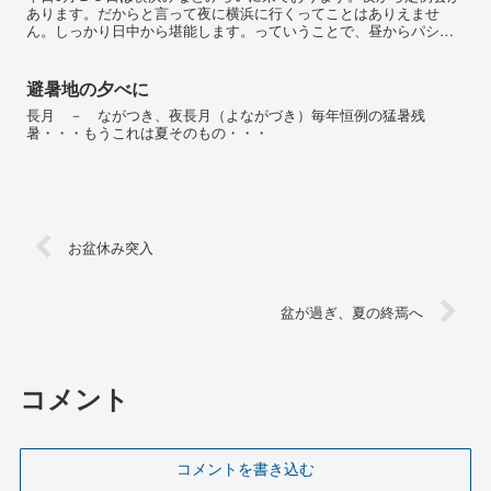
あります。だからと言って夜に横浜に行くってことはありえませ
ん。しっかり日中から堪能します。っていうことで、昼からパシフ
ィコ横浜に来ました。今日は「ハックドラッグ 健康と美の祭典 ...
避暑地の夕べに
長月 － ながつき、夜長月（よながづき）毎年恒例の猛暑残
暑・・・もうこれは夏そのもの・・・
お盆休み突入
盆が過ぎ、夏の終焉へ
コメント
コメントを書き込む