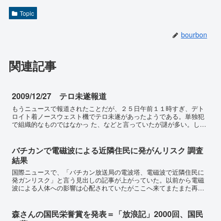
Topic
bourbon
関連記事
2009/12/27 テロ未遂報道
もうニュースで報道されたことだが、２５日午前１１時すぎ、デト
ロイト着ノースウェスト機でテロ未遂があったようである。単独犯
で組織的なものではなかっ た、などと言っていたが謎が多い。しか
も、爆発物を装備していていったいどのようにして厳しい検査を...
バチカンで電磁波による近隣住民に発がんリスク 調査
結果
国際ニュースで、「バチカン放送局の電波塔、電磁波で近隣住民に
発ガンリスク」と言う見出しの記事が上がっていた。以前から電磁
波による人体への影響は心配されていたがここへ来てまたまた再燃
しているように思える。特に外国のTOPIC系ニュースサイトで...
森さんの国民栄誉賞を発表＝「放浪記」2000回、国民