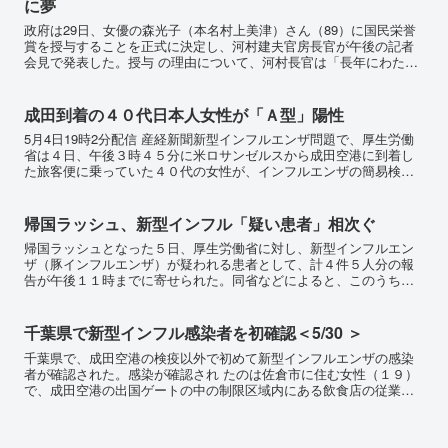
に夢
政府は29日、女優の森光子（本名村上美津）さん（89）に国民栄誉
賞を授与することを正式に決定し、河村建夫官房長官が午後の記者
会見で発表した。授与 の理由について、河村長官は「長年にわたり
芸能分野の第一線で活躍し、特に『放浪記』において200...
成田到着の４０代日本人女性が「Ａ型」陽性
5月4日19時2分配信 産経新聞新型インフルエンザ問題で、厚生労働
省は４日、午後３時４５分に米ロサンゼルスから成田空港に到着し
た旅客便に乗っていた４０代の女性が、インフルエンザの簡易検査
でＡ型に陽性反応が出たと発表した。新型インフルエンザに...
帰国ラッシュ、新型インフル「疑い患者」相次ぐ
帰国ラッシュとなった５日、厚生労働省に対し、新型インフルエン
ザ（豚インフルエンザ）が疑われる患者として、計４件５人分の報
告が午後１１時までに寄せられた。同省などによると、このうち１
人は感染していないことが判明。残る４人はメキシコから帰国し
た...
千葉県で新型インフル感染者を初確認＜5/30 ＞
千葉県で、成田空港の検疫以外で初めて新型インフルエンザの感染
者が確認された。感染が確認され たのは佐倉市に住む女性（１９）
で、成田空港の出国ゲートの中の制限区域内にある飲食店の従業
員。２８日夜にせきなどの症状を訴え、２９日になって３９℃ の...