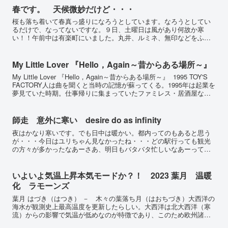
春です。 天候微妙だけど・・・
桜も落ち着いて春真っ盛りになろうとしています。なろうとしてい
るだけで、なってないですな。９日、土曜日は風があり何故か寒
い！！午前中は有楽町にいました。丸井、ルミネ、無印などをふら
ふら、って言うよりお供です。お菓子のようなファーストフードし
か...
My Little Lover 『Hello，Again～昔からある場所～』
My Little Lover 『Hello，Again～昔からある場所～』 1995 TOY'S
FACTORY人は曲を聞くと当時の記憶が蘇ってくる。1995年は起業を
夢見ていた時期。仕事帰りに集まっていたファミレス・居酒屋など
でいつも...
師走 意外に寒い desire do as infinity
夜はかなり寒いです。でも日中は暖かい。都内ってのもあると思う
が・・・今日はユリちゃん見なかったね・・・どの駅行っても観光
の方々が多かったなあーさあ、明日もバタバタ忙しいなあーって、
何するの？！いやあーいろいろしまっせーいろんな場所行く予定
で...
いよいよ気温上昇本気モードか？！ 2023 葉月 温暖
化 ラモーンズ
葉月 はづき（はつき） － 木々の葉落ち月（はおちづき）大西洋の
海水が観測史上最高温度を更新したらしい。大西洋は北大西洋（寒
流）からの影響で気温が低めなのが特徴であり、このため欧州諸国
はCfb気候、つまり、温暖で降雨が均等で夏高温にならない...