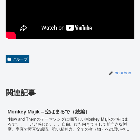
グループ
bourbon
関連記事
Monkey Majik – 空はまるで（続編）
"Now and Then"のテーマソングに相応しいMonkey Majikの"空はま
るで"、、、いい感じだ、、、自由、ひた向きでそして前向きな態
度、率直で素直な感情、強い精神力、全ての者（物）への思いや
り、が表現されているような、、、、(...