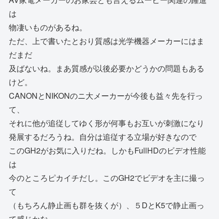
は
物凄いものがあるね。
ただ、上で書いたとおり質感は光学機器メーカーにはま
だまだ
及ばないね。まあ質感が以後必要かどうかの問題もある
けど。
CANONとNIKONのニ大メーカーが今後も益々先を行っ
て、
それに他が追従してゆく形が何事もお互いが刺激になり
発展するだろうね。自分は追従する立場が好きなので
このGH2がお気に入りだね。しかもFullHDのビデオ性能
は
今のところピカイチだし。このGH2でビデオを主に撮っ
て
（もちろん静止画も群を抜くが）、５DとK5で静止画っ
て感じかな。