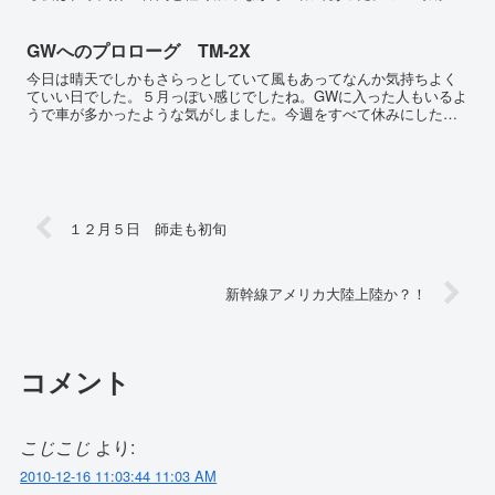
はいいですなあ。２９日、３０日、３１日は贈答食品の買出しに
出...
GWへのプロローグ TM-2X
今日は晴天でしかもさらっとしていて風もあってなんか気持ちよく
ていい日でした。５月っぽい感じでしたね。GWに入った人もいるよ
うで車が多かったような気がしました。今週をすべて休みにした人
は１１連休ってとこでしょうかね。自分はカレンダーとおりにな...
１２月５日 師走も初旬
新幹線アメリカ大陸上陸か？！
コメント
こじこじ
より:
2010-12-16 11:03:44 11:03 AM