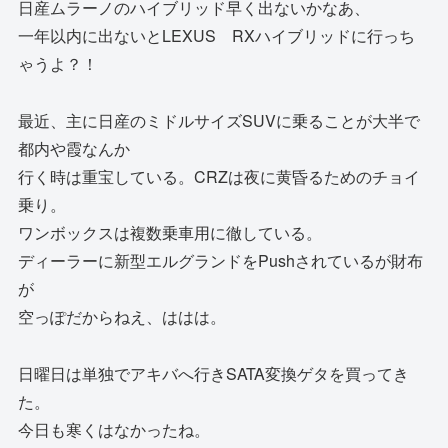
日産ムラーノのハイブリッド早く出ないかなあ、
一年以内に出ないとLEXUS RXハイブリッドに行っち
ゃうよ？！
最近、主に日産のミドルサイズSUVに乗ることが大半で
都内や霞なんか
行く時は重宝している。CRZは夜に黄昏るためのチョイ
乗り。
ワンボックスは複数乗車用に徹している。
ディーラーに新型エルグランドをPushされているが財布
が
空っぽだからねえ、ははは。
日曜日は単独でアキバへ行きSATA変換ゲタを買ってき
た。
今日も寒くはなかったね。