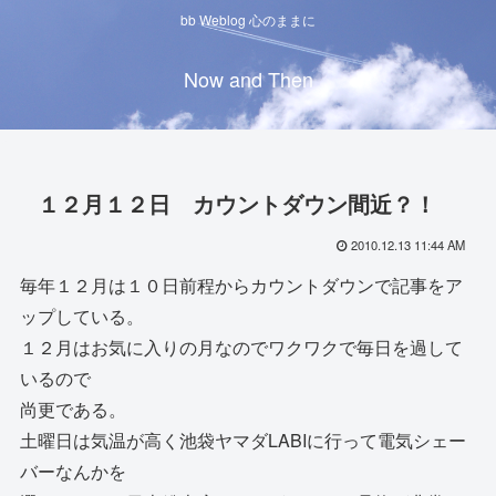
bb Weblog 心のままに
Now and Then
１２月１２日 カウントダウン間近？！
2010.12.13 11:44 AM
毎年１２月は１０日前程からカウントダウンで記事をア
ップしている。
１２月はお気に入りの月なのでワクワクで毎日を過して
いるので
尚更である。
土曜日は気温が高く池袋ヤマダLABIに行って電気シェー
バーなんかを