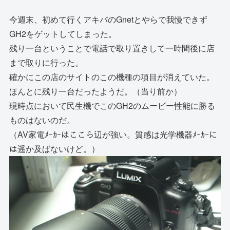
今週末、初めて行くアキバのGnetとやらで我慢できず
GH2をゲットしてしまった。
残り一台ということで電話で取り置きして一時間後に店
まで取りに行った。
確かにこの店のサイトのこの機種の項目が消えていた。
ほんとに残り一台だったようだ。（当り前か）
現時点において民生機でこのGH2のムービー性能に勝る
ものはないのだ。
（AV家電ﾒｰｶｰはここら辺が強い。質感は光学機器ﾒｰｶｰに
は遥か及ばないけど。）