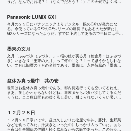
うだ。なんでお台場？！（なんでだろう？！）この天候でよく出か
ける予定立てるねー？！ところで普段の仕事用の鞄にコンデジが
入...
Panasonic LUMIX GX1
今月の２５日にパナソニックよりデジタル一眼のGX1が発売にな
る。今使っているGF2のGFシリーズの延長でもあるのだが新たに
GXシリーズになったようだ。すでに予約してあるので当日には手に
入ると思っている。GF1のモードダイヤルも復活してるしL...
墨東の文月
文月「ふみづき（ふづき）」－稲の穂が実る月（穂含月：ほふみづ
き）いきなり「墨東の文月」って何のこと？！って思うかもしれな
い。文月は旧暦の７月の名前であり、墨東は、永井荷風の「墨東綺
譚」から取ってみた。最近、墨東辺りからスカイツリーを眺める
機...
盆休み真っ最中 其の壱
世間はお盆休み真っ最中である。都内何処行っても空いてるねえ。
まあ、夜しかわからないけどね。週末頃からバタバタしてくるんだ
ろうね。ここ数日間もの凄く蒸し暑い。耐えられないくらい暑い
ね。銀座線が蒸し風呂状態で乗れば１ｋｇは減量できそうだ。にし
て...
１２月２８日
１２月２８日寒いです。昼は久しぶりに松屋で牛丼、豚汁、生野菜
などを食ってみた。汁抜きといったのにしっかり入っていた。あら
ら夜は仕事関係の仲間と軽く飲みながらの飯であった。この時期鍋