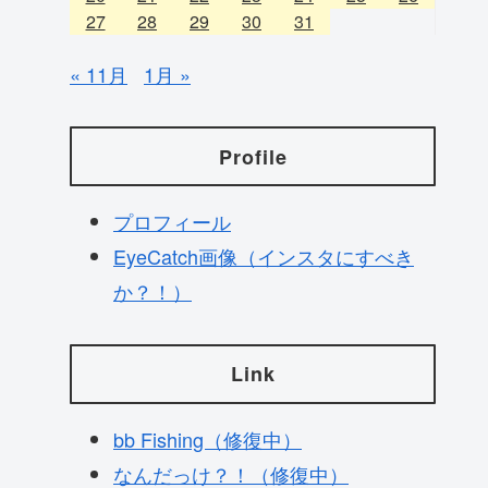
27
28
29
30
31
« 11月
1月 »
Profile
プロフィール
EyeCatch画像（インスタにすべき
か？！）
Link
bb Fishing（修復中）
なんだっけ？！（修復中）