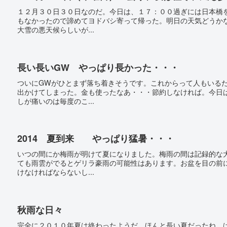
１２月３０日３０日なのだ。今日は、１７：００過ぎには日本橋
もなかったので諦めてヨドバシ寄って帰った。明日の天気どうか
大雪の悪天候らしいが...
長い長いGW やっぱり長かった・・・
ついにGWがひとまず落ち着きそうです。これからって人もいる
出かけてしまった。金も使ったなあ・・・節約しなければ。今日
しが痛いのは毎度のこ...
2014 夏到来 やっぱり猛暑・・・
いつの間にか梅雨が明けて夏になりました。梅雨の間は記録的な
ても雨雲がでるとゲリラ豪雨の可能性はあります。お盆を目の前
けなければならないし...
秋雨な日々
完全に２０１０年夏は終わったようだ。ほんと長い夏だったね、