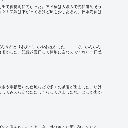
を出て御徒町に向かった。アメ横は人混みで先に進めそう
な？！気温は下がってるけど風も少しあるね。日本海側は
だろうがとりあえず。いやあ長かった・・・で、いろいろ
は暑かった。記録的夏日って簡単に言わんでくれいー日差
大雨や季節違いの台風などで多くの被害が出ました。明け
にしてみんなあわただしくなってきましたね。どっか出か
ばてる暇もなかったよ。今、外は冷たい雨が降っている。