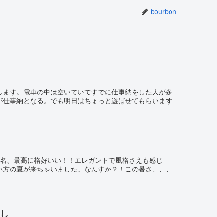
bourbon
します。電車の中は空いていてすでに仕事納をした人が多
が仕事納となる。でも明日はちょっと遊ばせてもらいます
呼名、最高に格好いい！！エレガントで風格さえも感じ
い方の夏が来ちゃいました。なんすか？！この暑さ、、、
し