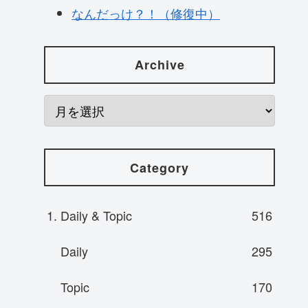
なんだっけ？！（修復中）
Archive
Category
1. Daily & Topic
516
Daily
295
Topic
170