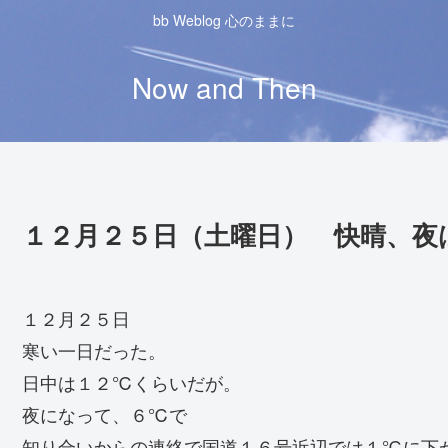
bb Weblog 心のままに
Now and Then
１２月２５日（土曜日） 快晴、夜
１２月２５日
寒い一日だった。
日中は１２℃くらいだが。
夜になって、６℃で
知り合いからの連絡で国道１６号近辺では１℃に下