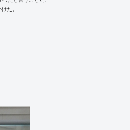
かけた。
。