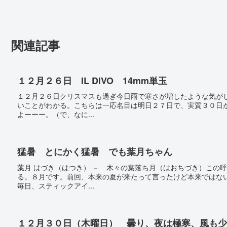
関連記事
１２月２６日 IL DIVO 14mm単玉
１２月２６日クリスマスも過ぎ今日雨で寒さが増したような気が
いことがわかる。こちらは一応名目は明日２７日で、実質３０日
よーーー。（で、なに...
猛暑 とにかく猛暑 でも葉月ちゃん
葉月 はづき（はつき） － 木々の葉落ち月（はおちづき）この
る。８月です。前回、本来の夏が来たって言ったけど本来ではな
毎日、スティックアイ...
１２月３０日（木曜日） 曇り、夜は極寒、風も少