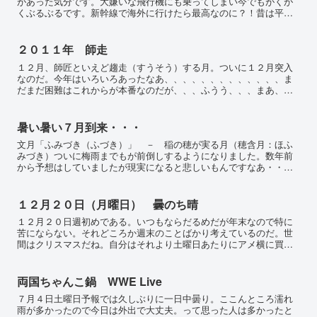
があった気分です。大嫌いな飛行機にも乗ってしまい今でもがくが
くぶるぶるです。新幹線で海外に行けたら最高なのに？！昔は平気
だったのに詳しいメカニズムや飛行事情などをへたに聞いてしま
う...
２０１１年 師走
１２月、師匠といえど趨走（すうそう）する月。ついに１２月突入
なのだ。今年はいろいろあったなあ、、、、、、、、、、、、、ま
だまだ困難はこれからが本番なのだが、、、ふうう、、、まあ、一
年の振り返りは大晦日近辺にでも述べることとしよう。気温が一
気...
暑い暑い７月到来・・・
文月「ふみづき（ふづき）」 － 稲の穂が実る月（穂含月：ほふ
みづき）ついに梅雨までもが前倒しするようになりました。数年前
から予想はしていましたが現実になると悲しいもんですなあ・・・
おまけに７月を待たずして梅雨明け・・・そして今日１日。暑い
熱...
１２月２０日（月曜日） 曇のち晴
１２月２０日週初めである。いつもならだるめだが年末なので特に
苦にならない。それどころか週末のことばかり考えているのだ。世
間はクリスマスだね。自分はそれより土曜日あたりにアメ横に買出
しにでも行こうと思っている。３０、３１日が激混みだろうから
そ...
両国ちゃんこ鍋 WWE Live
７月４日土曜日予報では久しぶりに一日中曇り。ここんところ濡れ
雨が多かったので今日は外出で大丈夫。って思った人は多かったと