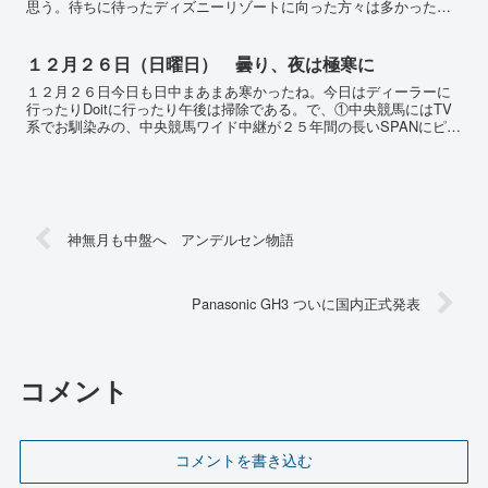
思う。待ちに待ったディズニーリゾートに向った方々は多かったん
ではないかな？！でも、しかし、何だこれ？！午後はやはり濡れ
雨...
１２月２６日（日曜日） 曇り、夜は極寒に
１２月２６日今日も日中まあまあ寒かったね。今日はディーラーに
行ったりDoitに行ったり午後は掃除である。で、①中央競馬にはTV
系でお馴染みの、中央競馬ワイド中継が２５年間の長いSPANにピリ
オドを打った。当時家で観戦の場合、フジ系で実況を見...
神無月も中盤へ アンデルセン物語
Panasonic GH3 ついに国内正式発表
コメント
コメントを書き込む