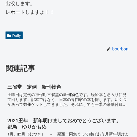
出没します。
レポートしますよ！！
Daily
bourbon
関連記事
三省堂 定例 新刊物色
土曜日は定例の神保町三省堂の新刊物色です。経済本も念入りに見
て回ります。訳本ではなく、日本の専門家の本を探します。いくつ
かあって数冊ゲットしてきました。それにしても一階の豪華付録付
きの冊子の数はもの凄いですねーしかも厳選商品がついているの
で...
2021丑年 新年明けましておめでとうございます。
都鳥 ゆりかもめ
1月、睦月（むつき） － 親類一同集まって睦びあう月新年明けま