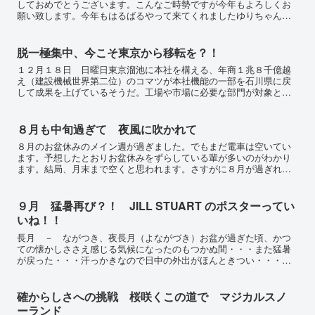
しておめでとうございます。こんなご時勢ですが今年もよろしくお
願い致します。今年もはるばるやって来てくれましたゆりちゃんで
す！！！これ望遠ではないよーすぐ横で普通に20mm単焦点で...
脱一極集中、今こそ東京から移転を？！
１２月１８日 日曜日東京溜池に本社を構える、年商１兆８千億越
え（建設機械世界第二位）のコマツが本社機能の一部を石川県に戻
して成果を上げているそうだ。工場や市場に必要な部門が対象との
ことだがアジアの拠点と考えると自ずと納得出来る。アジアを中
心...
８月も中旬過ぎて 夜風に吹かれて
８月のお盆休みのメイン週が過ぎました。でもまだ電車は空いてい
ます。予想したとおりお盆休みをずらしている輩が多いのがわかり
ます。結局、月末まで空くと思われます。さすがに８月が過ぎれば
夏休み気分も抜けるであろうが・・・いやあー、暑い、熱
い・・・...
９月 猛暑再び？！ JILL STUART のポスターってい
いね！！
長月 － ながつき、夜長月（よながづき）お盆が過ぎた頃、かつ
ての懐かしささえ感じる気候になったのもつかぬ間・・・また猛暑
が戻った・・・汗っかきなので日中の外出がほんときつい・・・き
ついと言うか、基本、夏場のカジュアルでは肌着というものを着
た...
確からしさへの挑戦 桜咲くこの道で マジカルスノ
ーランド