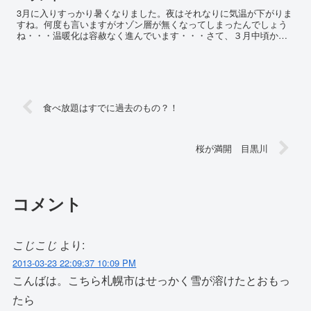
3月に入りすっかり暑くなりました。夜はそれなりに気温が下がりま
すね。何度も言いますがオゾン層が無くなってしまったんでしょう
ね・・・温暖化は容赦なく進んでいます・・・さて、３月中頃から
関東でもソメイヨシノが開花しました。そしていろんな意味での...
食べ放題はすでに過去のもの？！
桜が満開 目黒川
コメント
こじこじ
より:
2013-03-23 22:09:37 10:09 PM
こんばは。こちら札幌市はせっかく雪が溶けたとおもっ
たら