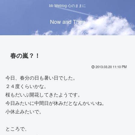
bb Weblog 心のままに
Now and Then
春の嵐？！
2013.03.20 11:10 PM
今日、春分の日も暑い日でした。
２４度くらいかな。
桜もだいぶ開花してきたようです。
今日みたいに中間日が休みだとなんかいいね。
小休止みたいで。
ところで、