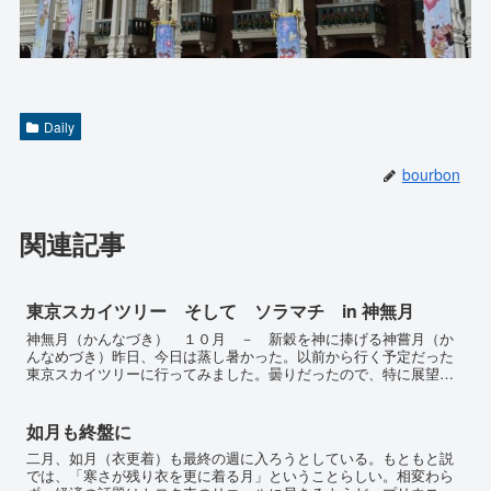
Daily
bourbon
関連記事
東京スカイツリー そして ソラマチ in 神無月
神無月（かんなづき） １０月 － 新穀を神に捧げる神嘗月（か
んなめづき）昨日、今日は蒸し暑かった。以前から行く予定だった
東京スカイツリーに行ってみました。曇りだったので、特に展望台
まではいかないつもりで所謂、ソラマチを見てくることにしまし
た...
如月も終盤に
二月、如月（衣更着）も最終の週に入ろうとしている。もともと説
では、「寒さが残り衣を更に着る月」ということらしい。相変わら