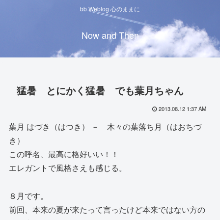
bb Weblog 心のままに
Now and Then
猛暑 とにかく猛暑 でも葉月ちゃん
2013.08.12 1:37 AM
葉月 はづき（はつき） － 木々の葉落ち月（はおちづ
き）
この呼名、最高に格好いい！！
エレガントで風格さえも感じる。
８月です。
前回、本来の夏が来たって言ったけど本来ではない方の