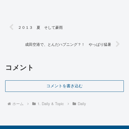
で出しちゃって。子供の頃からカーリングをやっていると言うこ
と...
２０１３ 夏 そして豪雨
成田空港で、とんだハプニング？！ やっぱり猛暑
コメント
コメントを書き込む
ホーム
1. Daily & Topic
Daily