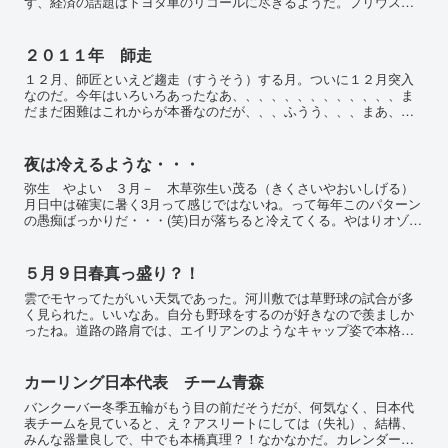
ず、経済の話題はトヨタ車のリコールに尽きるようだ。プリウスの
回生ブレーキ問題を発端にいろいろな方向へと派生しているよう
だ...
２０１１年 師走
１２月、師匠といえど趨走（すうそう）する月。ついに１２月突入
なのだ。今年はいろいろあったなあ、、、、、、、、、、、、、ま
だまだ困難はこれからが本番なのだが、、、ふうう、、、まあ、一
年の振り返りは大晦日近辺にでも述べることとしよう。気温が一
気...
夜は冷えるような・・・
弥生 やよい ３月－ 木草弥生い茂る（きくさいやおいしげる）
月日中は確実に暑く3月って感じではないね。って毎年このパターン
の愚痴ばっかりだ・・・(笑)日が落ちると冷えてくる。やはりオゾン
層だ！！！まあこれなっかり言ってるねえ・・・ははは今日...
５月９日春真っ盛り？！
雲でモヤってたがいい天気であった。河川敷では草野球の試合が多
く見られた。いいなあ。自分も野球をするのが好きなので羨ましか
ったね。道路の路肩では、エイリアンのようなキャップ姿で本格派
スタイルの長距離サイクリスト達。車と変わらないスピードで並
走...
カーリング日本代表 チーム青森
バンクーバー冬季五輪がもう目の前だそうだが、何気なく、日本代
表チームを見ていると、え？アスリートにしては（失礼）、結構、
みんな器量良しで、中でも本橋真理？！なかなかだ。カレンダーま