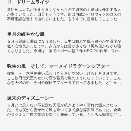
ド ドリームライツ
週始めは天気があまり良くなかったので週末の土曜日は外出する人
が多くいました。自分もそうです。街は何故かハロウィンのコスの
不可思議な連中で溢れていました。もうすでに定着してしまったん
でしょうか？！学校とかで先生が積極的に取り入れているからで
す...
皐月の緩やかな風
５月も最終土曜日になりました。日中は晴れて風も穏やかで湿度が
低く心地良かったです。夕方からは雲が多くなり風も僅かながら強
くなりました。今週は、家でのボール盤工作やPCでの作業に追われ
て外出の時間はないと思っていたのだが、やはりダメです。一日...
弥生の嵐 そして、マーメイドラグーンシアター
弥生 － 木草弥生い茂る（きくさいやおいしげる）月３月です。
ここ数日低気圧のせいで雨や強風で嵐のようになっています。こん
な悪天候の中、今日金曜日アフター６で行ってきました。どこかっ
て？？もちろん、ディズニーシーです。先に言っていたように劇
団...
週末のディズニーシー
５月とは思えない不安定な天候が続きようやく晴れの週末となっ
た。でも夜から雲が出て風も吹いてきて嫌な雰囲気であった。企業
が２０１１年度の業績を次々と発表している。もちろん節電などの
マイナス要因の影響を受けてその数字は散々たる物であった。ま
あ、...