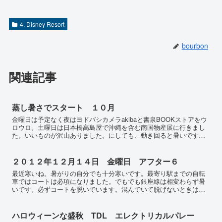
4. Disney Resort
bourbon
関連記事
蒸し暑さでスタート １０月
金曜日は予定なく夜はヨドバシカメラakibaと書泉BOOKストアをウ
ロウロ。土曜日は日本橋高島屋で沖縄を含む南国物産展に行きまし
た。いいものが沢山ありました。にしても、動き回ると暑いです。
この時期は軽く汗ばむのが普通なのに夏のようです。どこ...
２０１２年１２月１４日 金曜日 アフター６
最近寒いね。暑がりの自分でも十分寒いです。最寄り駅までの自転
車ではコートは必項になりました。でもでも銀座線は相変わらず暑
いです。必ずコートを脱いでいます。混んでいて脱げないときは汗
が出て降りて地上に出た瞬間汗が冷えて非常に不快です。車内ア
ナ...
ハロウィーンな盛秋 TDL エレクトリカルパレー