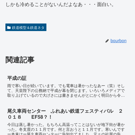
しかも冷めることがないんだよなあ・・・面白い。
鉄道模型＆鉄道ネタ
bourbon
関連記事
平成の証
雨で寒い日が続いています。でも電車は暑かったなあー（笑）そし
て、天皇陛下の公務納で平成が幕を閉じます。いろいろメディアで
取り上げているので大げさには書きませんがとにかく明日から令和
が始まります。皇太子が即位しました。新しい時代が始まるんで
し...
尾久車両センター ふれあい鉄道フェスティバル ２
０１８ EF58？！
今日は蒸し暑かった。もちろん高温ってことはないが地下街が暑か
った。冬支度の１１月です。何と言おうと１１月です。寒いんです
ー本来はー尾久車両センターに告知出てました。元々の社屋の告知