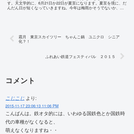
す。天文学的に、6月21日か22日が夏至になります。夏至を境に、だ
んだん日が短くなっていきますね。今年は梅雨かそうでないか、あ
るいは既に梅雨？！っていう状態であり雲も多く日があんまり...
霜月 東京スカイツリー ちゃんこ鍋 ユニクロ シニア
化？！
ふれあい鉄道フェスティバル ２０１５
コメント
こじこじ
より:
2015-11-17 23:06:13 11:06 PM
こんばんは。鉄オタ的には、いわゆる国鉄色とか国鉄時
代の車種がなくなると、
萌えなくなりますね・・