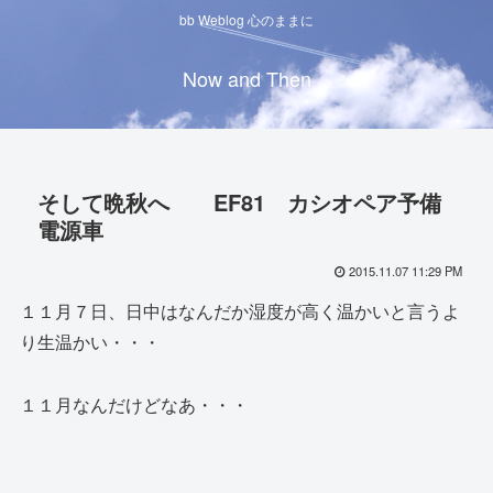
bb Weblog 心のままに
Now and Then
そして晩秋へ EF81 カシオペア予備
電源車
2015.11.07 11:29 PM
１１月７日、日中はなんだか湿度が高く温かいと言うよ
り生温かい・・・
１１月なんだけどなあ・・・