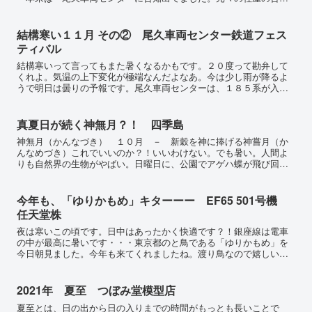
はなくなってしまいました。内容は、タイタンパーなどの作業車
両...
結構寒い１１月 その② 尾久車両センター鉄道フェス
ティバル
結構寒いって言ってもまた暑くなるかもです。２０度って勘弁して
くれよ。気温の上下変化が極端なんだよなあ。今は少し雨が降るよ
うで明日は曇りの予報です。尾久車両センターは、１８５系が入線
していました。昨日の２４系はすべて綺麗にドロンしていまし
た。...
真夏日が続く神無月？！ 四季島
神無月（かんなづき） １０月 － 新穀を神に捧げる神嘗月（か
んなめづき）これでいいのか？！いいわけない。でも暑い。人間よ
りも自然界の生物がやばい。日曜日に、公園でアゲハ蝶が飛び回る
のを目撃！！イチョウの葉が萎れるのも目撃。本来は葉が真黄色
に...
今年も、「ゆりかもめ」キターーー EF65 501号機
任天堂株
夜は寒いこの頃です。日中はあったかく快適です？！銀座線は電車
の中が最高に暑いです・・・東京都のと鳥である「ゆりかもめ」を
今日朝見ました。今年も来てくれましたね。渡り鳥なので嬉しいで
す。任天堂株は綺麗過ぎですーy=Asin(ωt)今日、板追い...
2021年 夏至 つぼみ堂模型店
夏至とは、日の出から日の入りまでの時間がもっとも長いことで