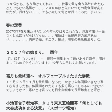
３８℃かあ、もう助けてくれい、、、仕事で昼を食う為外に出たら
とんでもない熱風が、、、２００ｍほど先にいつもの定食屋がある
のだが、行けない、、、でも小走りで何とか行ってみた。まいった
なあもう、、、ビルに囲まれたアスファルトの上では４０℃は越
え...
春の定番
2007/3/17在り来たりだけど今年もやはりこれだな。見渡す限り一面
つくしんぼうだらけだった。。。場所は千葉県内房の富津あた
り、、、、、、肉体労働、テニス、散歩、現地の商店街巡り、など
など疲れた。。。いずれはここに住むことになるかもしれな...
２０１７年の始まり。 酉年
1月、睦月（むつき） － 親類一同集まって睦びあう月新年、明け
ましておめでとうございます。 今年もよろしくお願いします。
霜月も最終週へ オルフェーブルまたまた惨敗
１１月２５日１１月も最終週になった。やはり去年同様いきなり寒
くなりましたね。体調崩された方々も多く居らっしゃるのではない
でしょうか？！寒いとは言っても日中自転車で長距離走ると汗が出
ます。で、そのままにしていると冷えて風邪を引きます。通気性
の...
小池百合子都知事、きょう東京五輪開幕「何としても
大会成功させる決意」（スポーツ報知）