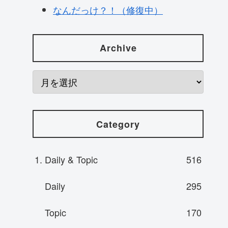
なんだっけ？！（修復中）
Archive
Category
1. Daily & Topic
516
Daily
295
Topic
170