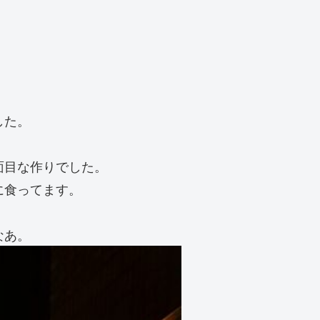
した。
面目な作りでした。
に食ってます。
なあ。