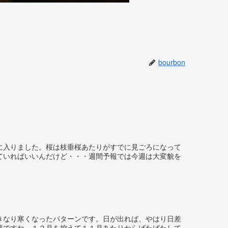
bourbon
に入りました。桜は枝垂桜あたりがすでに見ごろになって
ていればいいんだけど・・・週間予報では今週は大変貌を
きなり寒くなったパターンです。日が出れば、やはり日差
要ですね。１２月を控えて１１月あたりからばたばたして