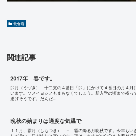
飲食店
関連記事
2017年 春です。
卯月（うづき）－十二支の４番目「卯」にかけて４番目の月４月
います。ソメイヨシノもまもなくでしょう。新入学の頃まで残っ
遂げそうです。だんだ...
晩秋の始まりは適度な気温で
１１月、霜月（しもつき） － 霜の降る月晩秋です。今年もい
しが暑い。日が沈むと寒いです。夜は、さすがの自分も上着が必