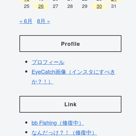
25
26
27
28
29
30
31
« 6月
8月 »
Profile
プロフィール
EyeCatch画像（インスタにすべき
か？！）
Link
bb Fishing（修復中）
なんだっけ？！（修復中）