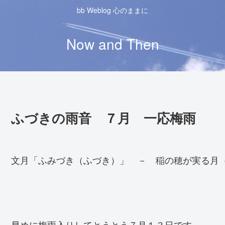
bb Weblog 心のままに
Now and Then
ふづきの雨音 ７月 一応梅雨
文月「ふみづき（ふづき）」 － 稲の穂が実る月
早めに梅雨入りしてとうとう７月１３日です。