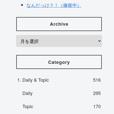
なんだっけ？！（修復中）
Archive
Category
1. Daily & Topic
516
Daily
295
Topic
170