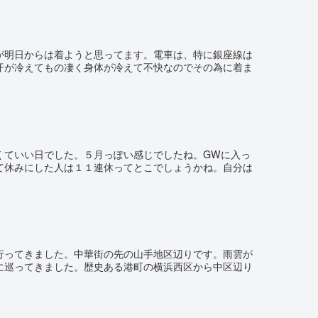
が明日からは着ようと思ってます。電車は、特に銀座線は
汗が冷えてもの凄く身体が冷えて不快なのでその為に着ま
くていい日でした。５月っぽい感じでしたね。GWに入っ
て休みにした人は１１連休ってとこでしょうかね。自分は
行ってきました。中華街の先の山手地区辺りです。雨雲が
に巡ってきました。歴史ある港町の横浜西区から中区辺り