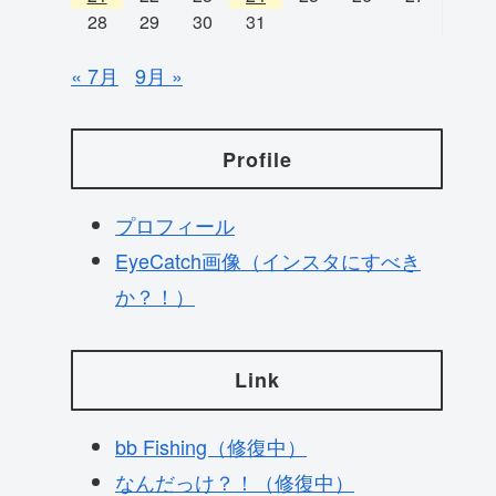
28
29
30
31
« 7月
9月 »
Profile
プロフィール
EyeCatch画像（インスタにすべき
か？！）
Link
bb Fishing（修復中）
なんだっけ？！（修復中）