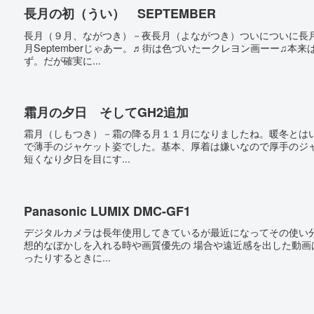
長月の初（うい） SEPTEMBER
長月（９月、ながつき）－夜長月（よながつき）ついについに長
月Septemberじゃあー。♬街は色づいたークレヨン画ーー♫
ず。だが確実に...
霜月の夕日 そしてGH2追加
霜月（しもつき）－霜の降る月１１月になりましたね。暖冬とは
で薄手のジャケット姿でした。基本、厚着は嫌いなので厚手のジ
短くなり夕日を目にす...
Panasonic LUMIX DMC-GF1
デジタルカメラは長年使用してきているが最近になってその使い
想的なぼかしを入れる時や画質優先の 場合や遠近感を出した動画
ったりするときに...