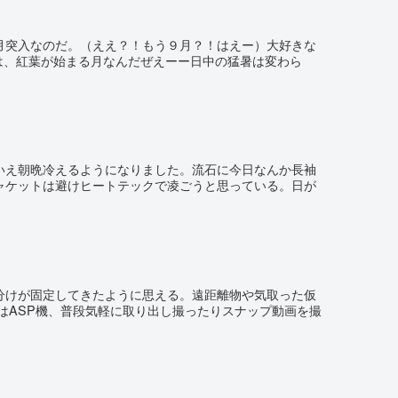
月突入なのだ。（ええ？！もう９月？！はえー）大好きな
本来は、紅葉が始まる月なんだぜえーー日中の猛暑は変わら
いえ朝晩冷えるようになりました。流石に今日なんか長袖
ャケットは避けヒートテックで凌ごうと思っている。日が
分けが固定してきたように思える。遠距離物や気取った仮
はASP機、普段気軽に取り出し撮ったりスナップ動画を撮