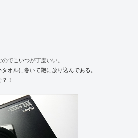
なのでこいつが丁度いい。
いタオルに巻いて鞄に放り込んである。
な？！