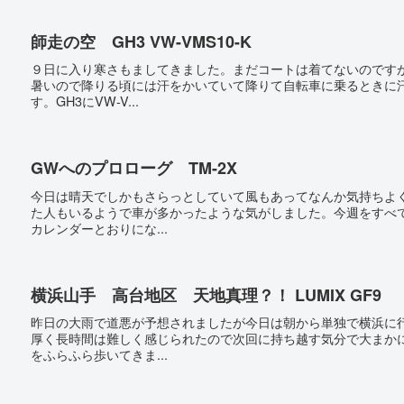
師走の空 GH3 VW-VMS10-K
９日に入り寒さもましてきました。まだコートは着てないのです
暑いので降りる頃には汗をかいていて降りて自転車に乗るときに
す。GH3にVW-V...
GWへのプロローグ TM-2X
今日は晴天でしかもさらっとしていて風もあってなんか気持ちよ
た人もいるようで車が多かったような気がしました。今週をすべ
カレンダーとおりにな...
横浜山手 高台地区 天地真理？！ LUMIX GF9
昨日の大雨で道悪が予想されましたが今日は朝から単独で横浜に
厚く長時間は難しく感じられたので次回に持ち越す気分で大まか
をふらふら歩いてきま...