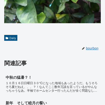
Daily
bourbon
関連記事
中秋の猛暑？！
１０月１６日日曜日３０℃になった地域もあったようだ。もうそろ
そろ夏だねえ、、、？！なんてここ数年冗談を言っているがやんな
っちゃうなあ。半袖でホームセンター行ったんだが全く問題なし。
ほとんどが半袖姿であった。帰りはHONDAのディーラーに寄っ...
新年 そして睦月の誓い