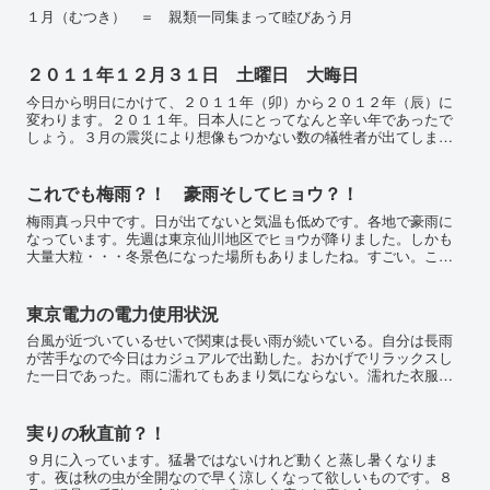
１月（むつき） ＝ 親類一同集まって睦びあう月
２０１１年１２月３１日 土曜日 大晦日
今日から明日にかけて、２０１１年（卯）から２０１２年（辰）に
変わります。２０１１年。日本人にとってなんと辛い年であったで
しょう。３月の震災により想像もつかない数の犠牲者が出てしまい
ました。今現在もまだ不明のままの方々も多くいらっしゃいま
す。...
これでも梅雨？！ 豪雨そしてヒョウ？！
梅雨真っ只中です。日が出てないと気温も低めです。各地で豪雨に
なっています。先週は東京仙川地区でヒョウが降りました。しかも
大量大粒・・・冬景色になった場所もありましたね。すごい。こん
なの今まであったかなあ？！記憶にないなあ？！なんなんだこの
異...
東京電力の電力使用状況
台風が近づいているせいで関東は長い雨が続いている。自分は長雨
が苦手なので今日はカジュアルで出勤した。おかげでリラックスし
た一日であった。雨に濡れてもあまり気にならない。濡れた衣服は
その日のうちに洗濯です。一応癖付けとして洗うようにしてい
る。...
実りの秋直前？！
９月に入っています。猛暑ではないけれど動くと蒸し暑くなりま
す。夜は秋の虫が全開なので早く涼しくなって欲しいものです。８