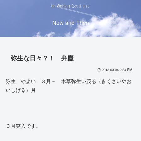
bb Weblog 心のままに
Now and Then
弥生な日々？！ 弁慶
2018.03.04 2:34 PM
弥生 やよい ３月－ 木草弥生い茂る（きくさいやお
いしげる）月
３月突入です。