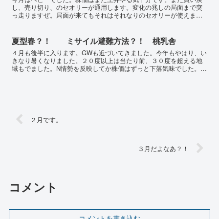
し、売り切り、のセオリーが通用します。変化の兆しの局面まで突
っ走りますぜ。局面が来てもそれはそれなりのセオリーが使えま
す。結局、下げ上げの局面が繰り返されるだけなんです。でもその
局...
夏型春？！ ミサイル避難方法？！ 桃乳舎
４月も後半に入ります。GWも近づいてきました。今年もやはり、い
きなり暑くなりました。２０度以上は当たり前、３０度を超える地
域もでました。N情勢を反映してか株価はずっと下落気味でした。こ
んな時でも買い気配をうかがっていました。（ソフトウェアが...
２月です。
３月だよなあ？！
コメント
コメントを書き込む