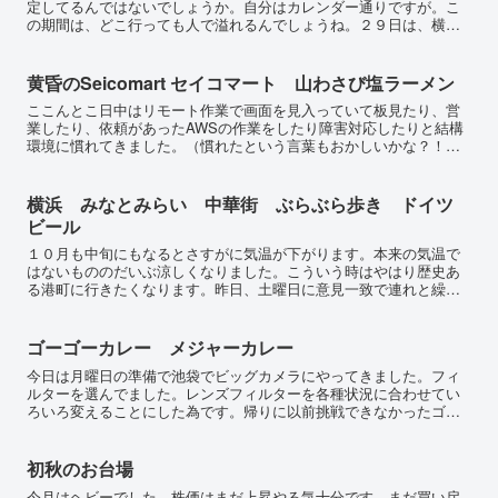
定してるんではないでしょうか。自分はカレンダー通りですが。こ
の期間は、どこ行っても人で溢れるんでしょうね。２９日は、横
浜、お台場、ララポート？！を移動コースに入れています。お台
場...
黄昏のSeicomart セイコマート 山わさび塩ラーメン
ここんとこ日中はリモート作業で画面を見入っていて板見たり、営
業したり、依頼があったAWSの作業をしたり障害対応したりと結構
環境に慣れてきました。（慣れたという言葉もおかしいかな？！）
夜は、運動不足解消のため軽い散歩や車で買い出しなどやってい...
横浜 みなとみらい 中華街 ぶらぶら歩き ドイツ
ビール
１０月も中旬にもなるとさすがに気温が下がります。本来の気温で
はないもののだいぶ涼しくなりました。こういう時はやはり歴史あ
る港町に行きたくなります。昨日、土曜日に意見一致で連れと繰り
出しました。今回は前の晩から、回るところをいろいろ決めてい
ま...
ゴーゴーカレー メジャーカレー
今日は月曜日の準備で池袋でビッグカメラにやってきました。フィ
ルターを選んでました。レンズフィルターを各種状況に合わせてい
ろいろ変えることにした為です。帰りに以前挑戦できなかったゴー
ゴーカレーのデビルカレーに挑戦してみようと思い池袋店に行き
ま...
初秋のお台場
今月はヘビーでした。株価はまだ上昇やる気十分です。まだ買い戻