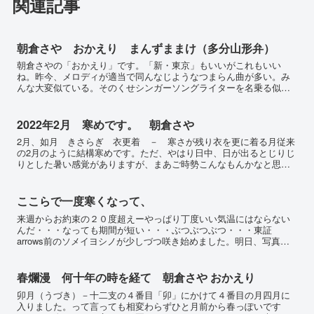
関連記事
朝倉さや おかえり まんずままけ（多分山形弁）
朝倉さやの「おかえり」です。「新・東京」もいいがこれもいい
ね。昨今、メロディが適当で同んなじようなつまらん曲が多い。み
んな大変似ている。そのくせシンガーソングライターを名乗る似非
も珍しくない。旋律が枯渇しているのも要因だがツールが自動作曲
し...
2022年2月 寒めです。 朝倉さや
2月、如月 きさらぎ 衣更着 － 寒さが残り衣を更に着る月従来
の2月のように結構寒めです。ただ、やはり日中、日が出るとじりじ
りとした暑い感覚がありますが、まあご時勢こんなもんかなと思う
ようにしています。世間はまだまだですが皆なんとか慣れて？...
ここらで一度寒くなって、
来週からお約束の２０度超えーやっぱり丁度いい気温にはならない
んだ・・・なっても期間が短い・・・ぶつぶつぶつ・・・東証
arrows前のソメイヨシノが少しづつ咲き始めました。明日、写真撮
ってきます。来週はいい感じに満開になりそうです。株はまだま...
春爛漫 何十年の時を経て 朝倉さや おかえり
卯月（うづき）－十二支の４番目「卯」にかけて４番目の月四月に
入りました。って言っても相変わらずひと月前から春っぽいです