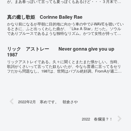
が。まあ春っぽいて言っても夏っぽくもあるけど・・・３月末で一
区切りで今月から新規の場所でって方が多いと思う。自分に関して
い...
真の癒し歌姫 Corinne Bailey Rae
かなり前になるが早朝に目的地に向かう車の中でJ-WAVEを聴いてい
るときに、ふと出っくわした曲が、「Like A Star」だった。ソウル
でありブルースであるような独特なリズム。かつて女性が持ってい
た繊細な日常的不安や希望を中心とした歌詞、...
リック アストレー Never gonna give you up
1987
リックアストレイである。久々に聞くとまたまた懐かしい。当時、
歌詞がくさいって言ってた奴もいたが、今なら普通に言ってるセリ
フだから問題なし。1987は、世間はバブル絶好調。FromAが週二
回、ど迫力冊子で刊行していた頃だ。夜の街では、ボディコ...
2022年2月 寒めです。 朝倉さや
2022 春爛漫？！