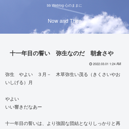
bb Weblog 心のままに
Now and Then
十一年目の誓い 弥生なのだ 朝倉さや
2022.03.01 1:24 AM
弥生 やよい ３月－ 木草弥生い茂る（きくさいやお
いしげる）月
やよい
いい響きだなあー
十一年目の誓いは、より強固な団結となりしっかりと再